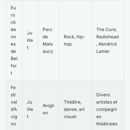
Eu
ro
ck
ée
Parc
The Cure,
Ju
nn
de
Rock, hip-
Radiohead
ille
es
Mals
hop
, Kendrick
t
de
aucy
Lamar
Bel
for
t
Fe
sti
Divers
val
Ju
Théâtre,
artistes et
Avign
d’A
ille
danse, art
compagni
on
vig
t
visuel
es
no
théâtrales