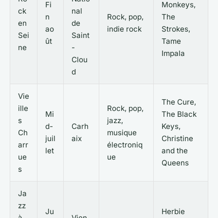
Fi
Monkeys,
ck
nal
n
Rock, pop,
The
en
de
ao
indie rock
Strokes,
Sei
Saint
ût
Tame
ne
-
Impala
Clou
d
Vie
The Cure,
ille
Rock, pop,
Mi
The Black
s
jazz,
d-
Carh
Keys,
Ch
musique
juil
aix
Christine
arr
électroniq
let
and the
ue
ue
Queens
s
Ja
zz
Ju
Herbie
à
Vien