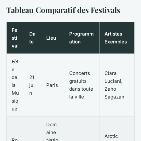
Tableau Comparatif des Festivals
Fe
Da
Programm
Artistes
sti
Lieu
te
ation
Exemples
val
Fêt
e
Concerts
Clara
de
21
gratuits
Luciani,
la
jui
Paris
dans toute
Zaho
Mu
n
la ville
Sagazan
siq
ue
Dom
aine
Arctic
Ro
Natio