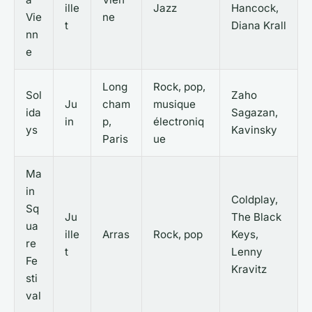
ille
Jazz
Hancock,
Vie
ne
t
Diana Krall
nn
e
Long
Rock, pop,
Sol
Zaho
Ju
cham
musique
ida
Sagazan,
in
p,
électroniq
ys
Kavinsky
Paris
ue
Ma
in
Coldplay,
Sq
Ju
The Black
ua
ille
Arras
Rock, pop
Keys,
re
t
Lenny
Fe
Kravitz
sti
val