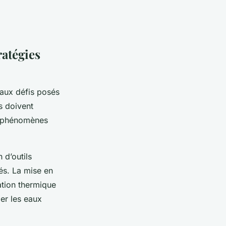
ratégies
aux défis posés
s doivent
es phénomènes
 d’outils
és. La mise en
ation thermique
ber les eaux