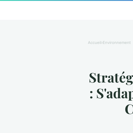
Accueil
›
Environnement
Stratég
: S'ada
C