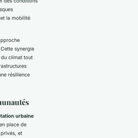
el des conditions
isques
et la mobilité
 approche
Cette synergie
 du climat tout
rastructures
ne résilience
munautés
tation urbaine
 en place de
 privés, et