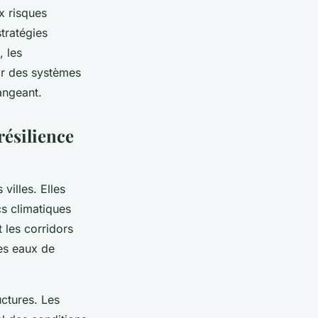
ux risques
tratégies
, les
ir des systèmes
angeant.
résilience
 villes. Elles
cs climatiques
t les corridors
des eaux de
uctures. Les