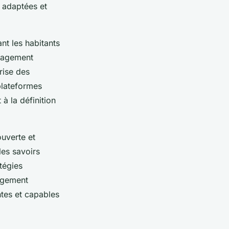
 adaptées et
nt les habitants
ngagement
rise des
plateformes
à la définition
uverte et
les savoirs
tégies
gagement
ntes et capables