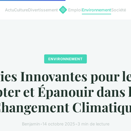
Actu
Culture
Divertissement
Emploi
Environnement
Société
ENVIRONNEMENT
ies Innovantes pour le
pter et Épanouir dans 
hangement Climatiq
Benjamin
•
14 octobre 2025
•
3 min de lecture