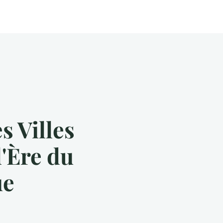
s Villes
l'Ère du
ue