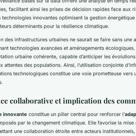
eillance basés sur la data offrent une analyse en temps ré
s, facilitant ainsi les prises de décision rapides face aux r
 technologies innovantes optimisent la gestion énergétique 
teurs déterminants pour la résilience climatique.
n des infrastructures urbaines ne saurait se faire sans une
nant technologies avancées et aménagements écologiques. 
tation urbaine cohérente, capable d’anticiper les évolutions
 attentes des populations. Ainsi, l’utilisation conjointe d’inf
utions technologiques constitue une voie prometteuse vers u
s.
e collaborative et implication des com
 innovante
constitue un pilier central pour renforcer l’
adap
imposés par le changement climatique. Elle favorise la mise
ttant une collaboration étroite entre acteurs institutionnels,