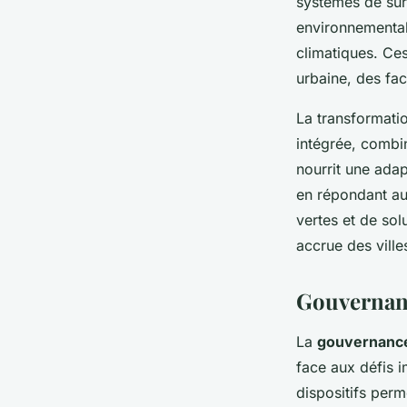
systèmes de surv
environnementale
climatiques. Ces
urbaine, des fac
La transformatio
intégrée, combi
nourrit une adap
en répondant aux
vertes et de sol
accrue des ville
Gouvernanc
La
gouvernance
face aux défis 
dispositifs perme