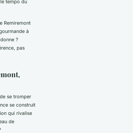
 le tempo du
 de Remiremont
e gourmande
à
a donne ?
férence, pas
emont,
 de se tromper
ence se construit
on qui rivalise
teau de
?