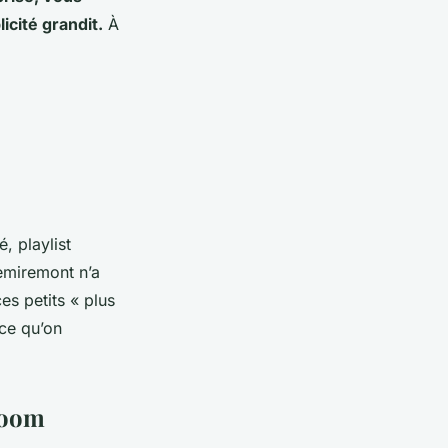
icité grandit.
À
, playlist
emiremont n’a
s petits « plus
 ce qu’on
 room