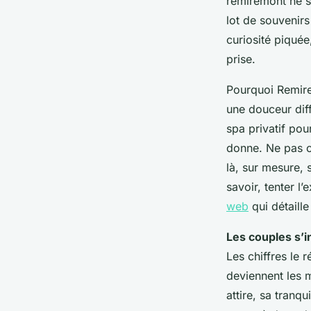
remiremont ne se
lot de souvenirs
curiosité piquée,
prise.
Pourquoi Remire
une douceur diff
spa privatif pou
donne. Ne pas cr
là, sur mesure, 
savoir, tenter 
web
qui détaille
Les couples s’i
Les chiffres le 
deviennent les 
attire, sa tranq