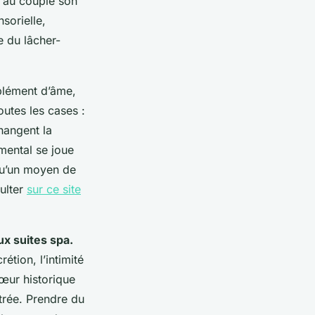
e au couple son
sorielle,
xe du lâcher-
plément d’âme,
outes les cases :
hangent la
mental se joue
 qu’un moyen de
ulter
sur ce site
ux suites spa.
étion, l’intimité
œur historique
ntrée. Prendre du