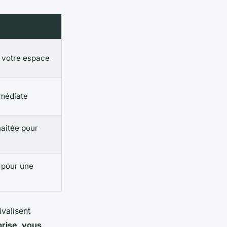
e votre espace
mmédiate
aitée pour
s pour une
valisent
prise, vous