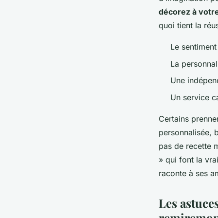
décorez à votre
quoi tient la ré
Le sentiment 
La personnal
Une indépend
Un service c
Certains prennen
personnalisée, 
pas de recette m
» qui font la vra
raconte à ses a
Les astuce
remiremont