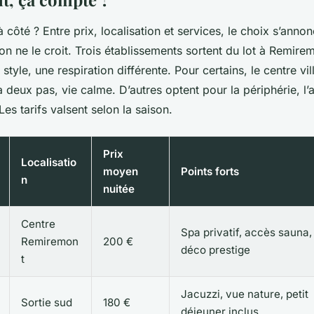
 côté ? Entre prix, localisation et services, le choix s’anno
n ne le croit. Trois établissements sortent du lot à Remire
 style, une respiration différente. Pour certains, le centre vill
 deux pas, vie calme. D’autres optent pour la périphérie, l’a
Les tarifs valsent selon la saison.
Prix
Localisatio
moyen
Points forts
n
nuitée
Centre
Spa privatif, accès sauna,
Remiremon
200 €
déco prestige
t
Jacuzzi, vue nature, petit
Sortie sud
180 €
déjeuner inclus