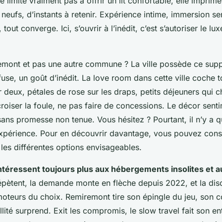
 limite vraiment pas à offrir un lit confortable, elle imprim
 neufs, d’instants à retenir. Expérience intime, immersion sen
 tout converge. Ici, s’ouvrir à l’inédit, c’est s’autoriser le lu
mont et pas une autre commune ? La ville possède ce sup
use, un goût d’inédit. La love room dans cette ville coche t
r deux, pétales de rose sur les draps, petits déjeuners qui c
oiser la foule, ne pas faire de concessions. Le décor senti
sans promesse non tenue. Vous hésitez ? Pourtant, il n’y a
l’expérience. Pour en découvrir davantage, vous pouvez cons
 les différentes options envisageables.
ntéressent toujours plus aux hébergements insolites et a
répètent, la demande monte en flèche depuis 2022, et la discr
moteurs du choix. Remiremont tire son épingle du jeu, son c
uillité surprend. Exit les compromis, le slow travel fait son e