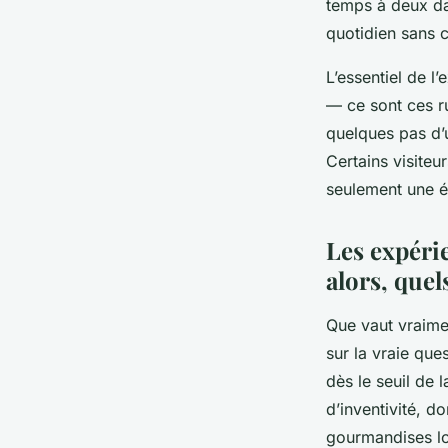
temps à deux da
quotidien sans c
L’essentiel de l
— ce sont ces r
quelques pas d’u
Certains visiteu
seulement une é
Les expéri
alors, quel
Que vaut vraime
sur la vraie que
dès le seuil de 
d’inventivité, d
gourmandises lo