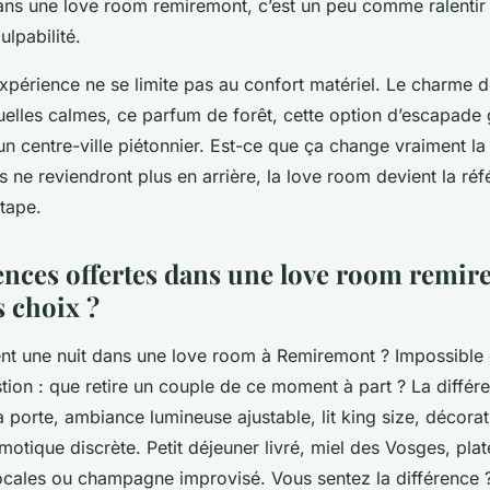
ns une love room remiremont, c’est un peu comme ralentir
ulpabilité.
’expérience ne se limite pas au confort matériel. Le charme
uelles calmes, ce parfum de forêt, cette option d’escapad
n centre-ville piétonnier. Est-ce que ça change vraiment l
rs ne reviendront plus en arrière, la love room devient la ré
tape.
ences offertes dans une love room remir
s choix ?
nt une nuit dans une love room à Remiremont ? Impossible
stion : que retire un couple de ce moment à part ? La différ
la porte, ambiance lumineuse ajustable, lit king size, décorati
omotique discrète. Petit déjeuner livré, miel des Vosges, pla
cales ou champagne improvisé. Vous sentez la différence 