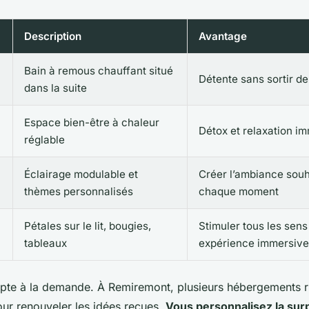
Description
Avantage
Bain à remous chauffant situé
Détente sans sortir d
dans la suite
Espace bien-être à chaleur
Détox et relaxation i
réglable
Éclairage modulable et
Créer l’ambiance souh
thèmes personnalisés
chaque moment
Pétales sur le lit, bougies,
Stimuler tous les sen
tableaux
expérience immersive
apte à la demande. À Remiremont, plusieurs hébergements ri
our renouveler les idées reçues.
Vous personnalisez la sur