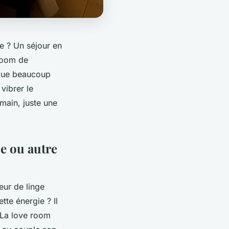
e ? Un séjour en
 room de
 que beaucoup
 vibrer le
main, juste une
e ou autre
eur de linge
tte énergie ? Il
. La love room