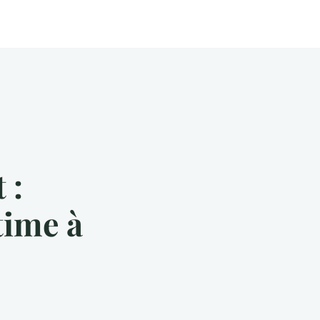
 :
time à