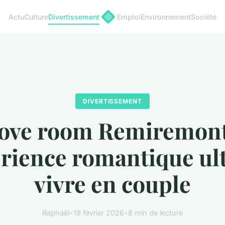
Actu
Culture
Divertissement
Emploi
Environnement
Société
DIVERTISSEMENT
ove room Remiremont
érience romantique ul
vivre en couple
Raphaël
•
19 février 2026
•
8 min de lecture