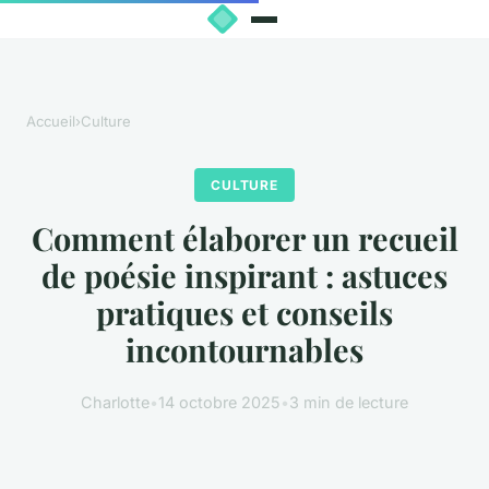
Accueil
›
Culture
CULTURE
Comment élaborer un recueil
de poésie inspirant : astuces
pratiques et conseils
incontournables
Charlotte
•
14 octobre 2025
•
3 min de lecture